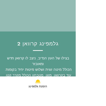
גלמפינג קרוואן 2
בצילו של העץ הנדיב, ניצב לו קרוואן חדש
ומאובזר
הכולל מיטה זוגית ושלוש מיטות יחיד בקומות.
עוד בקרוואן: מזגן, מטבחון הכולל מקרר קטן,
כיריים, קומקום וכלי אוכל. בקראוון שירותים
ומקלחת אקולוגיים, וכן מסך טלוויזיה רחב 40".
הזמנת גלמפינג
בחצר החיצונית פינות ישיבה, דק עץ גדול,
פינת מנגל וג'קוזי משותפים. מתאים מאד
למשפחות או לזוגות המחפשים חוויה מיוחדת