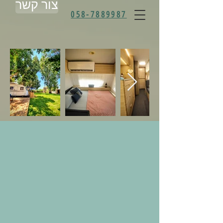
צור קשר
058-7889987